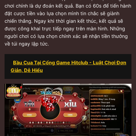
chơi chính là dự đoán kết quả. Bạn có 60s để tiến hành
đặt cược tiền vào lựa chọn mình tin chắc sẽ giành
chiến thắng. Ngay khi thời gian kết thúc, kết quả sẽ
được công khai trực tiếp ngay trên màn hình. Những
người chơi có lựa chọn chính xác sẽ nhận tiền thưởng
về túi ngay lập tức.
Bầu Cua Tại Cổng Game Hitclub - Luật Chơi Đơn
Giản, Dễ Hiểu