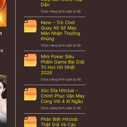
Dẫn
Chức năng bình luận bị tắt
ở
Ăn
Khế
Keno – Trò Chơi
Trả
Quay Xổ Số May
Vàng
Mắn Nhận Thưởng
n
–
Khủng
Chinh
Phục
Chức năng bình luận bị tắt
ở
Vận
rẻ
Keno
May,
–
Mini Poker Siêu
Săn
Trò
Phẩm Game Bài Giải
Slots
Chơi
Trí Hot Hit Nhất
Hấp
Quay
2026
Dẫn
Xổ
Số
Chức năng bình luận bị tắt
ở
May
Mini
Mắn
Poker
Xóc Đĩa Hitclub –
Nhận
Siêu
Chinh Phục Vận May
Thưởng
Phẩm
Cùng Với 4 Xí Ngầu
Khủng
Game
Chức năng bình luận bị tắt
ở
Bài
Xóc
Giải
Đĩa
Trí
Phân Biệt Hitclub
Hitclub
Hot
Thật Giả Và Các