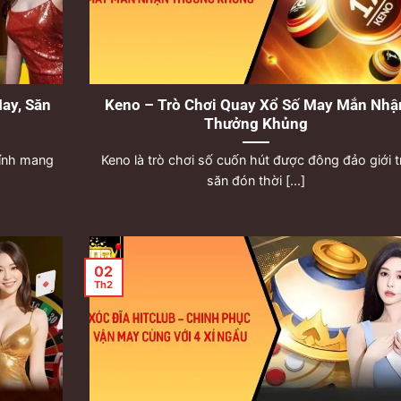
ay, Săn
Keno – Trò Chơi Quay Xổ Số May Mắn Nhậ
Thưởng Khủng
tính mang
Keno là trò chơi số cuốn hút được đông đảo giới t
săn đón thời [...]
02
Th2