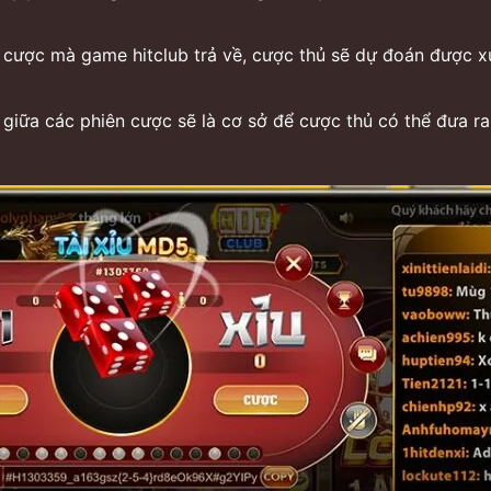
.
ả cược mà game hitclub trả về, cược thủ sẽ dự đoán được x
n giữa các phiên cược sẽ là cơ sở để cược thủ có thể đưa r