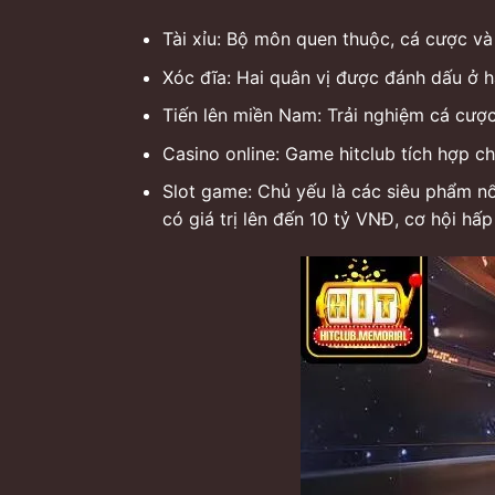
Tài xỉu: Bộ môn quen thuộc, cá cược và
Xóc đĩa: Hai quân vị được đánh dấu ở ha
Tiến lên miền Nam: Trải nghiệm cá cược
Casino online: Game hitclub tích hợp cho
Slot game: Chủ yếu là các siêu phẩm nổ
có giá trị lên đến 10 tỷ VNĐ, cơ hội h