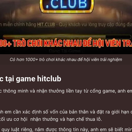
Có hơn 1000+ trò chơi khác nhau để hội viên trải nghiệm
c tại game hitclub
ược thông minh và nhận thưởng liền tay từ cổng game, anh 
nh em cần xác định số vốn của bản thân và đặt ra giới hạn
tối ưu cơ hội nhận thưởng và hạn chế thua lỗ.
g quy luật riêng, nắm được thông tin này, anh em sẽ biết m