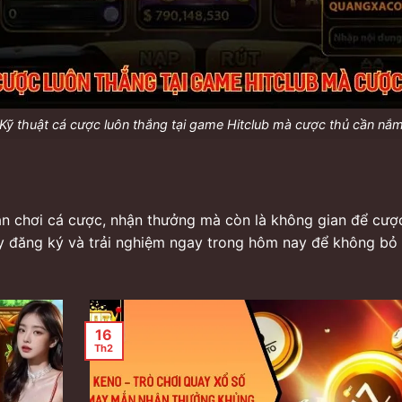
Kỹ thuật cá cược luôn thắng tại game Hitclub mà cược thủ cần nắ
n chơi cá cược, nhận thưởng mà còn là không gian để cược 
ay đăng ký và trải nghiệm ngay trong hôm nay để không bỏ 
16
Th2