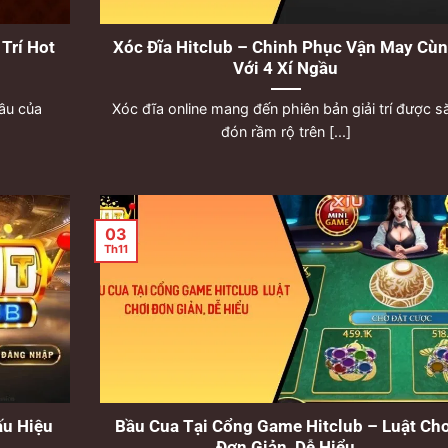
Trí Hot
Xóc Đĩa Hitclub – Chinh Phục Vận May Cù
Với 4 Xí Ngầu
ầu của
Xóc đĩa online mang đến phiên bản giải trí được s
đón rầm rộ trên [...]
03
Th11
ấu Hiệu
Bầu Cua Tại Cổng Game Hitclub – Luật Chơ
Đơn Giản, Dễ Hiểu