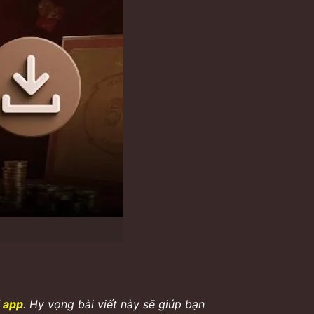
i app
. Hy vọng bài viết này sẽ giúp bạn