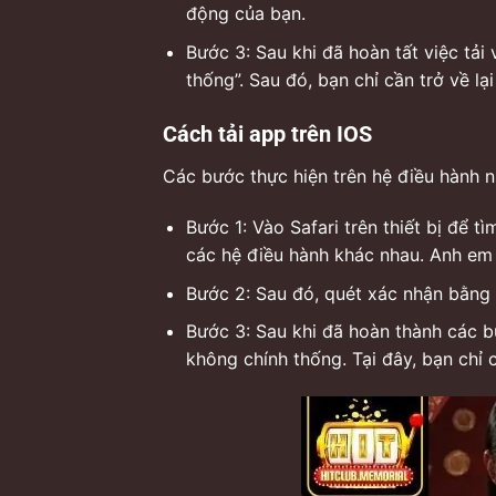
động của bạn.
Bước 3: Sau khi đã hoàn tất việc tải
thống”. Sau đó, bạn chỉ cần trở về l
Cách tải app trên IOS
Các bước thực hiện trên hệ điều hành n
Bước 1: Vào Safari trên thiết bị để 
các hệ điều hành khác nhau. Anh em
Bước 2: Sau đó, quét xác nhận bằng Fa
Bước 3: Sau khi đã hoàn thành các b
không chính thống. Tại đây, bạn chỉ 