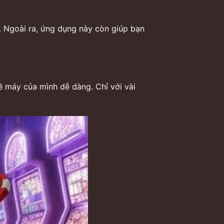
. Ngoài ra, ứng dụng này còn giúp bạn
ề máy của mình dễ dàng. Chỉ với vài