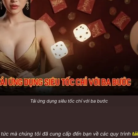
Tải ứng dụng siêu tốc chỉ với ba bước
tin tức mà chúng tôi đã cung cấp đến bạn về các quy trình
tả