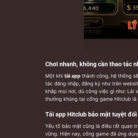
Chơi nhanh, không cần thao tác n
Một khi
tải app
thành công, hệ thống sẽ
tác đăng nhập, đăng ký như trên websi
khắp mọi nơi, dù công việc gì như: Lái
thưởng khủng tại cổng game Hitclub là 
Tải app Hitclub bảo mật tuyệt đối
Yếu tố bảo mật cũng là điều rất quan t
vững. Hiện nay, cổng game đã ứng dụng 