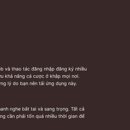
eb và thao tác đăng nhập đăng ký nhiều
 ưu khả năng cá cược ở khắp mọi nơi.
ng lý do bạn nên tải ứng dụng này.
anh nghe bắt tai và sang trọng. Tất cả
ng cần phải tốn quá nhiều thời gian để