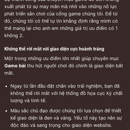
xuất phát từ sự may mắn mà nhờ vào những nỗ lực
phát triển sân chơi của cổng game chúng tôi. Để từ
đó, chúng tôi có thể tự tin khẳng định rằng mình có
thể mang lại cho anh em những giá trị ưu điểm có 1
không 2.
Không thể rời mắt với giao diện cực hoành tráng
Một trong những ưu điểm lớn nhất giúp chuyên mục
Game bài
thu hút người chơi đó chính là giao diện bắt
mắt.
Ngay từ lần đầu đặt chân vào trải nghiệm, bạn đã
không thể rời mắt với hệ thống đồ họa cực kỳ chất
lượng và tinh tế.
Màu sắc chủ đạo được chúng tôi lựa chọn để thiết
kế giao diện là đen và vàng. Yếu tố này tạo nên sự
độc đáo và sang trọng cho giao diện website.