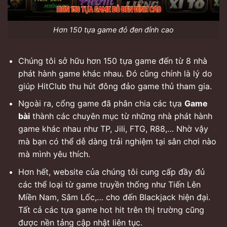
Hơn 150 tựa game đỏ đen đỉnh cao
Chúng tôi sở hữu hơn 150 tựa game đến từ 8 nhà
phát hành game khác nhau. Đó cũng chính là lý do
giúp HitClub thu hút đông đảo game thủ tham gia.
Ngoài ra, cổng game đã phân chia các tựa
Game
bài
thành các chuyên mục từ những nhà phát hành
game khác nhau như TP, Jili, FTG, R88,… Nhờ vậy
mà bạn có thể dễ dàng trải nghiệm tại sân chơi nào
mà mình yêu thích.
Hơn hết, website của chúng tôi cung cấp đầy đủ
các thể loại từ game truyền thống như Tiến Lên
Miền Nam, Sâm Lốc,… cho đến Blackjack hiện đại.
Tất cả các tựa game hot hit trên thị trường cũng
được nền tảng cập nhật liên tục.