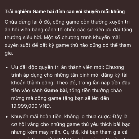
Trải nghiệm Game bài đỉnh cao với khuyến mãi khủng
Chừa dừng lại ở đó, cổng game còn thường xuyên tri
ân hội viên bằng cách tổ chức các sự kiện ưu đãi tặng
thưởng siêu hời. Một số chương trình khuyến mãi
xuyên suốt để bất kỳ game thủ nào cũng có thể tham
gia.
Ưu đãi độc quyền tri ân thành viên mới: Chương
trình áp dụng cho những tân binh mới đăng ký tài
khoản thành công. Theo đó, trong lần nạp tiền đầu
tiên vào sảnh
Game bài
, tổng tiền thưởng chào
mừng mà cổng game tặng bạn sẽ lên đến
19,999,000 VNĐ.
Khuyến mãi hoàn tiền, không lo thua cược: Đây là
cơ hội vàng cho những game thủ yêu thích bài bạc
nhưng kém may mắn. Cụ thể, khi bạn tham gia cá