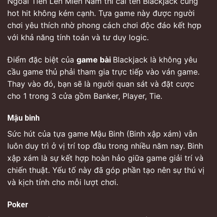
Ngoài Tiến Lên Miền Nam thì cái tên Blackjack cũng
hot hit không kém cạnh. Tựa game này được người
chơi yêu thích nhờ phong cách chơi độc đáo kết hợp
với khả năng tính toán và tư duy logic.
Điểm đặc biệt của
game bài
Blackjack là không yêu
cầu game thủ phải tham gia trực tiếp vào ván game.
Thay vào đó, bạn sẽ là người quan sát và đặt cược
cho 1 trong 3 cửa gồm Banker, Player, Tie.
Mậu binh
Sức hút của tựa game Mậu Binh (Binh xập xám) vẫn
luôn duy trì ở vị trí top đầu trong nhiều năm nay. Binh
xập xám là sự kết hợp hoàn hảo giữa game giải trí và
chiến thuật. Yếu tố này đã góp phần tạo nên sự thú vị
và kịch tính cho mỗi lượt chơi.
Poker