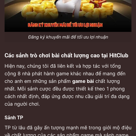
Đăng ký khuyến mãi để tối ưu lợi nhuận
Các sảnh trò chơi bài chất lượng cao tại HitClub
Hiện nay, chúng tôi đã liên kết và hợp tác với tổng
cộng 8 nhà phát hành game khác nhau để mang đến
cho anh em những sản phẩm
game bài
chất lượng
nhất. Mỗi sảnh cược đều được thiết kế theo 1 phong
cách nhất định, đáp ứng được nhu cầu giải trí đa dạng
của người chơi.
Sảnh TP
TP từ lâu đã gây ấn tượng mạnh mẽ trong giới mộ điệu
về chất lượng của các sản phẩm game mà sảnh game