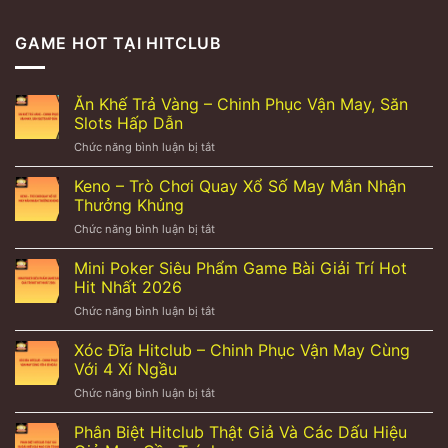
GAME HOT TẠI HITCLUB
Ăn Khế Trả Vàng – Chinh Phục Vận May, Săn
Slots Hấp Dẫn
Chức năng bình luận bị tắt
ở
Ăn
Khế
Keno – Trò Chơi Quay Xổ Số May Mắn Nhận
Trả
Thưởng Khủng
Vàng
Chức năng bình luận bị tắt
ở
–
Keno
Chinh
–
Mini Poker Siêu Phẩm Game Bài Giải Trí Hot
Phục
Trò
Vận
Hit Nhất 2026
Chơi
May,
Chức năng bình luận bị tắt
ở
Quay
Săn
Mini
Xổ
Slots
Poker
Xóc Đĩa Hitclub – Chinh Phục Vận May Cùng
Số
Hấp
Siêu
May
Với 4 Xí Ngầu
Dẫn
Phẩm
Mắn
Chức năng bình luận bị tắt
ở
Game
Nhận
Xóc
Bài
Thưởng
Đĩa
Phân Biệt Hitclub Thật Giả Và Các Dấu Hiệu
Giải
Khủng
Hitclub
Trí