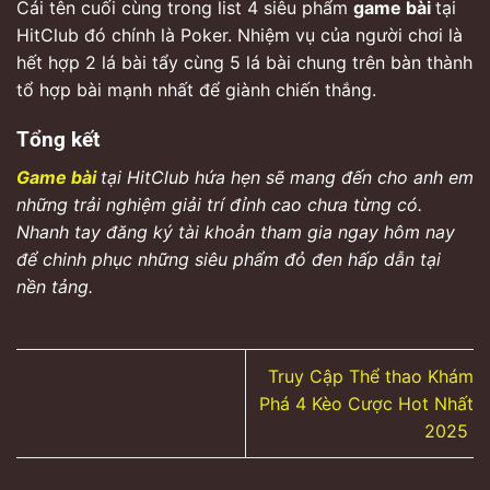
Cái tên cuối cùng trong list 4 siêu phẩm
game bài
tại
HitClub đó chính là Poker. Nhiệm vụ của người chơi là
hết hợp 2 lá bài tẩy cùng 5 lá bài chung trên bàn thành
tổ hợp bài mạnh nhất để giành chiến thắng.
Tổng kết
Game bài
tại HitClub hứa hẹn sẽ mang đến cho anh em
những trải nghiệm giải trí đỉnh cao chưa từng có.
Nhanh tay đăng ký tài khoản tham gia ngay hôm nay
để chinh phục những siêu phẩm đỏ đen hấp dẫn tại
nền tảng.
Truy Cập Thể thao Khám
Phá 4 Kèo Cược Hot Nhất
2025