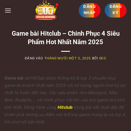
Bỏ
ĐĂNG
ĐĂNG
qua
NHẬP
KÝ
nội
dung
Game bài Hitclub – Chinh Phục 4 Siêu
Phẩm Hot Nhất Năm 2025
ĐĂNG VÀO
THÁNG MƯỜI MỘT 3, 2025
BỞI
SEO
Game bài
tại HitClub được thống kê là top 3 chuyên mục
game ăn khách nhất năm 2025 với số lượng người chơi kỷ lục
nhất từ trước đến nay. Các siêu phẩm như Blackjack, Mậu
Binh, Roulette,… sẽ chinh phục trái tim của mọi game thủ khó
tính nhất. Đồng hành cùng
Hitclub
trong bài viết dưới đây để
khám phá những ưu điểm mà thể loại game mang lại và top 4
trò chơi nổi bật nhất.